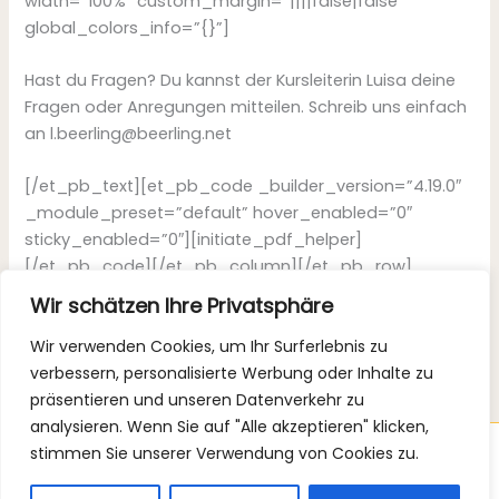
width=”100%” custom_margin=”||||false|false”
global_colors_info=”{}”]
Hast du Fragen? Du kannst der Kursleiterin Luisa deine
Fragen oder Anregungen mitteilen. Schreib uns einfach
an l.beerling@beerling.net
[/et_pb_text][et_pb_code _builder_version=”4.19.0″
_module_preset=”default” hover_enabled=”0″
sticky_enabled=”0″][initiate_pdf_helper]
[/et_pb_code][/et_pb_column][/et_pb_row]
[/et_pb_section]
Wir schätzen Ihre Privatsphäre
Wir verwenden Cookies, um Ihr Surferlebnis zu
verbessern, personalisierte Werbung oder Inhalte zu
präsentieren und unseren Datenverkehr zu
analysieren. Wenn Sie auf "Alle akzeptieren" klicken,
stimmen Sie unserer Verwendung von Cookies zu.
Copyright © 2026 Luisa Beerling Ernährungsberatung |
Impressum
|
Datenschutz