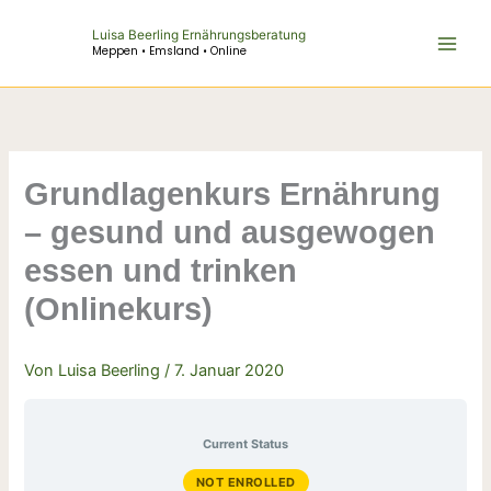
Zum
Luisa Beerling Ernährungsberatung
Inhalt
Meppen • Emsland • Online
springen
Grundlagenkurs Ernährung
– gesund und ausgewogen
essen und trinken
(Onlinekurs)
Von
Luisa Beerling
/
7. Januar 2020
Current Status
NOT ENROLLED