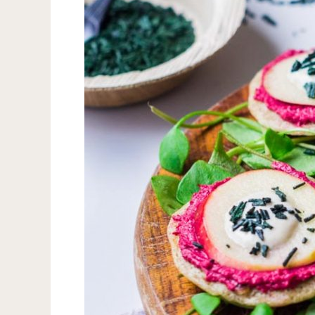
–
No.
1
–
März