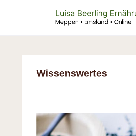
Zum
Inhalt
Luisa Beerling Ernäh
springen
Meppen • Emsland • Online
Wissenswertes
Regionale,
saisonale
Superfoods