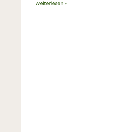
Weiterlesen »
Die
Kraft
des
Keimens
–
Buchweizenkeimlinge
in
der
Sportlerernährung