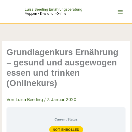
Zum
Luisa Beerling Ernährungsberatung
Inhalt
Meppen • Emsland • Online
springen
Grundlagenkurs Ernährung
– gesund und ausgewogen
essen und trinken
(Onlinekurs)
Von
Luisa Beerling
/
7. Januar 2020
Current Status
NOT ENROLLED