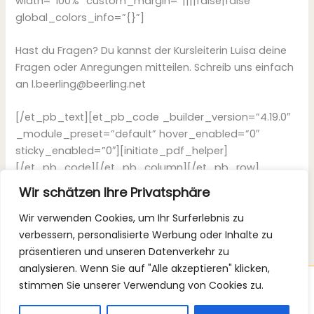
width=”100%” custom_margin=”||||false|false”
global_colors_info=”{}”]
Hast du Fragen? Du kannst der Kursleiterin Luisa deine
Fragen oder Anregungen mitteilen. Schreib uns einfach
an l.beerling@beerling.net
[/et_pb_text][et_pb_code _builder_version=”4.19.0″
_module_preset=”default” hover_enabled=”0″
sticky_enabled=”0″][initiate_pdf_helper]
[/et_pb_code][/et_pb_column][/et_pb_row]
[/et_pb_section]
Wir schätzen Ihre Privatsphäre
Wir verwenden Cookies, um Ihr Surferlebnis zu
verbessern, personalisierte Werbung oder Inhalte zu
präsentieren und unseren Datenverkehr zu
analysieren. Wenn Sie auf "Alle akzeptieren" klicken,
stimmen Sie unserer Verwendung von Cookies zu.
Copyright © 2026 Luisa Beerling Ernährungsberatung |
Impressum
|
Datenschutz