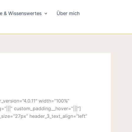
e & Wissenswertes
Über mich
r_version=”4.0.11″ width=”100%”
=”|||” custom_padding__hover=”|||”]
_size=”27px” header_3_text_align=”left”