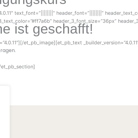
0.11″ text_font=”||||||||” header_font=”||||||||” header_text_
_3_text_color=”#ff7a6b” header_3_font_size=”36px” header_3
 ist geschafft!
”4.0.11″][/et_pb_image][et_pb_text _builder_version=”4.0.11
Fragen.
/et_pb_section]