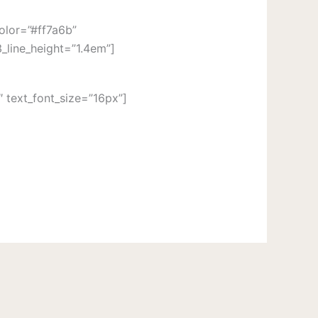
color=”#ff7a6b”
_line_height=”1.4em”]
″ text_font_size=”16px”]