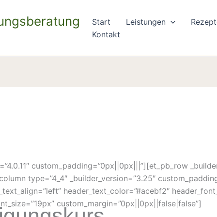
rungsberatung
Start
Leistungen
Rezept
Kontakt
on=”4.0.11″ custom_padding=”0px||0px|||”][et_pb_row _builde
column type=”4_4″ _builder_version=”3.25″ custom_padding
r_text_align=”left” header_text_color=”#acebf2″ header_font
nt_size=”19px” custom_margin=”0px||0px||false|false”]
igungskurs