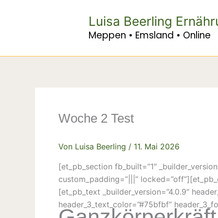
Zum
Inhalt
Luisa Beerling Ernäh
springen
Meppen • Emsland • Online
Woche 2 Test
Von
Luisa Beerling
/
11. Mai 2026
[et_pb_section fb_built=”1″ _builder_versi
custom_padding=”|||” locked=”off”][et_pb_
[et_pb_text _builder_version=”4.0.9″ heade
header_3_text_color=”#75bfbf” header_3_fo
Ganzkörperkräft