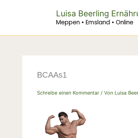
Zum
Inhalt
Luisa Beerling Ernäh
springen
Meppen • Emsland • Online
BCAAs1
Schreibe einen Kommentar
/ Von
Luisa Bee