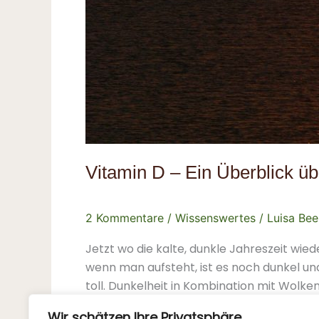
Vitamin D – Ein Überblick ü
2 Kommentare
/
Wissenswertes
/
Luisa Bee
Jetzt wo die kalte, dunkle Jahreszeit wie
wenn man aufsteht, ist es noch dunkel u
toll. Dunkelheit in Kombination mit Wolken
Wir schätzen Ihre Privatsphäre