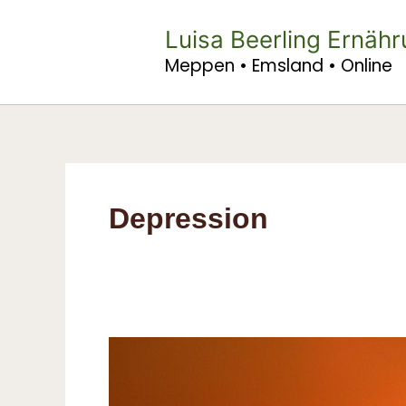
Zum
Inhalt
Luisa Beerling Ernäh
springen
Meppen • Emsland • Online
Depression
Vitamin
D
–