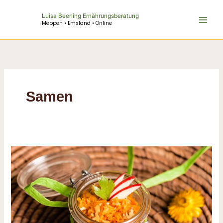
Zum
Luisa Beerling Ernährungsberatung
Inhalt
Meppen • Emsland • Online
springen
Samen
Omega-
3-
Booster
–
Möhren-
Ingwer-