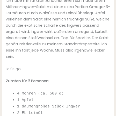
Ich habe mir für dich zunächst einen schmackhaften
Möhren-Ingwer-Salat mit einer extra Portion Omega-3-
Fettsäuren durch Walnüsse und Leinöl überlegt. Äpfel
verleihen dem Salat eine herrlich fruchtige Süße, welche
durch die exotische Schärfe des Ingwers passend
ergänzt wird. Ingwer wirkt außerdem anregend, kurbelt
also deinen Stoffwechsel an. Top für Sportler. Der Salat
gehört mittlerweile zu meinem Standardrepertoire, ich
esse ihn fast jede Woche. Muss also irgendwie lecker
sein.
Let´s go:
Zutaten für 2 Personen:
4 Möhren (ca. 500 g)
1 Apfel
1 daumengroßes Stück Ingwer
2 EL Leinöl