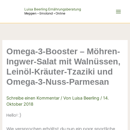
Zum
Luisa Beerling Ernährungsberatung
Inhalt
Meppen • Emsland • Online
springen
Omega-3-Booster – Möhren-
Ingwer-Salat mit Walnüssen,
Leinöl-Kräuter-Tzaziki und
Omega-3-Nuss-Parmesan
Schreibe einen Kommentar
/ Von
Luisa Beerling
/
14.
Oktober 2018
Hello! :)
Wie versprochen erhältst du nun ein paar sportliche