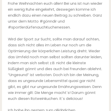
Frohe Weihnachten euch allen! Bei uns ist nun wieder
ein wenig Ruhe eingekehrt, deswegen komme ich
endlich dazu einen neuen Beitrag zu schreiben. Ganz
unter dem Motto #gönndir und
#sportlerdürfenauchKuchenessen.
Wird der Sport zur Sucht, sollte man darauf achten,
dass sich nicht alles im Leben nur noch um die
Optimierung der körperlichen Leistung dreht. Weder
das Umfeld noch man selbst sollten darunter leiden,
indem man sich selbst z.B. nicht die kleinste
Süßigkeit gönnt und dies auch bei Freunden ablehnt.
“Ungesund” ist verboten. Doch ich bin der Meinung,
dass es ungesunde Lebensmittel quasi gar nicht
gibt, es gibt nur ungesunde Ernährungsweisen. Denn
wie immer gilt: Die Menge macht´s! Darum gönnt
euch diesen Rotweinkuchen. It´s delicious!
Ich habe ihn gestern zum alljährlichen