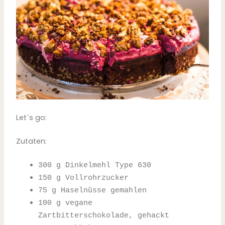
Let´s go:
Zutaten:
300
g
Dinkelmehl Type 630
150
g
Vollrohrzucker
75
g
Haselnüsse
gemahlen
100
g
vegane
Zartbitterschokolade,
gehackt